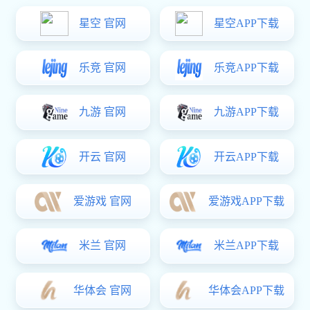
立体车库发展的方向介绍
立体车库
的可靠性和技术的成熟以及应对突发状况时的有
致不能取车等,都是车库设计人员需要考虑的问题.在对地面停
车库应积极提高其空间利用率以及存取车效率.相比平面停车
地,应积极将工业仓储技术应用到车库领域.
在存取车时,在保证可靠稳定的同时缩短时间是一大难点,目前
率,在技术层面可以尝试采用DSP外扩CPLD.