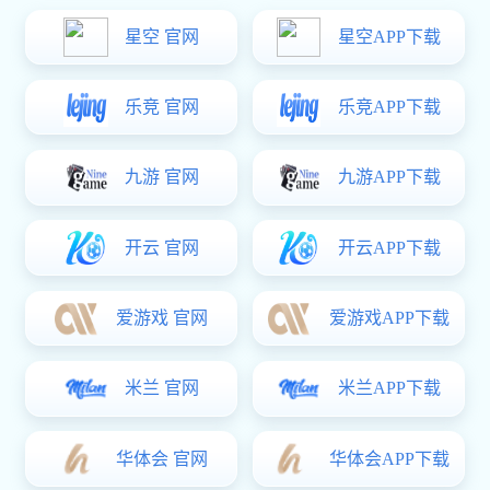
求完美，精益求精
现超越用户期望的质量
关于多多28
产品中心
技术优势
公司简介
立体停车
公司现有三大生产基地，制造厂房面积6万多平方
多多28
汽保设备
分为智能下料、智能加工、智能焊接、智能喷涂、智
发展历程
汽保工具
序；按产品可划分立体停车、举升机、千斤顶三大产
液压货梯
资质荣誉
地共有各类先进设备450台（套），包括激光切割、
视频专区
加工中心、焊接自动化流水线、大型抛丸除锈静电喷
高品质批量化生产奠定了坚实的基础。