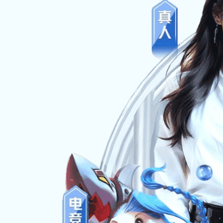
成立多多28.ccmpc官方下载-多多2
成立多多28.ccmpc官方下载-多多28.ccmpcAPP下