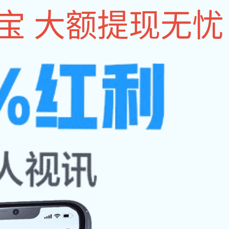
启阳实力
多多28 中心
联系多多28