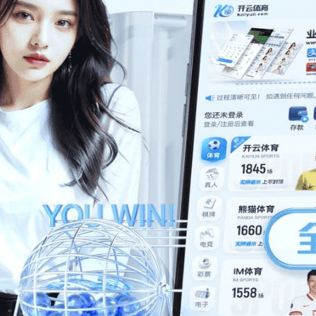
8.ccmpcAPP下载-pgdd，投产汽车举升机
载-pgdd，投产汽车举升机